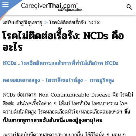
search
เตรียมตัวสู่วัยสูงอายุ
>
โรคไม่ติดต่อเรื้อรัง NCDs
โรคไม่ติดต่อเรื้อรัง: NCDs คือ
อะไร
NCDs …โรคฮิตติดกระแส
ตัวการที่ทำให้เกิดโรค NCDs
คอเลสเตอรอลสูง - ไตรกลีเซอไรด์สูง - กรดยูริคสูง
NCDs ย่อมาจาก Non-Communicable Disease คือ โรคไม่
ติดต่อ เช่นโรคเรื้อรังต่าง ๆ ได้แก่ โรคหัวใจ โรคเบาหวาน โรค
ความดันโลหิตสูง โรคหลอดเลือดหัวใจ/หลอดเลือดสมองฯลฯ
ซึ่ง
เป็นสาเหตุการตายอันดับหนึ่งของผู้สูงอายุไทย
เพราะปัจจุบันมีความสะดวกสบายมากขึ้น ใช้ชีวิตนั่ง ๆ นอน ๆ