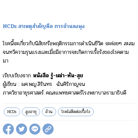
NCDs สาเหตุสำคัญคือ การอ้วนลงพุง
โรคนี้จะเกี่ยวกับนิสัยหรือพฤติกรรมการดำเนินชีวิต จะค่อยๆ สะสม
จนทวีความรุนแรงและเมื่อมีอาการจะเกิดการเรื้อรังของโรคตาม
มา
เรียบเรียงจาก
หนังสือ รู้-เฒ่า-ทัน-สุข
ผู้เขียน : ผศ.พญ.สิรินทร ฉันศิริกาญจน
ภาควิชาอายุรศาสตร์ คณะแพทยศาสตร์โรงพยาบาลรามาธิบดี
NCDs
สูงอายุ
อ้วน
โรคไม่ติดต่อเรื้อรัง