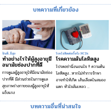
บทความที่เกี่ยวข้อง
ฟันดี..มีสุข
โรคไม่ติดต่อเรื้อรัง NCDs
ทำอย่างไรให้ผู้สูงอายุมี
โรคความดันโลหิตสูง
อนามัยช่องปากที่ดี
โปรดอย่านิ่งนอนใจ !! ความดัน
การดูแลผู้สูงอายุให้มีอนามัยช่อง
โลหิตสูง…หากไม่ทำการรักษา
ปากที่ดี มีส่วนช่วยในการดูแล
อาจทำให้เกิด เส้นเลือดในสมอง
สุขภาพร่างกายของผู้สูงอายุให้
แตก หัวใจล้มเหลว ...
แข็งแรง
บทความอื่นที่น่าสนใจ