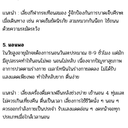
แนะนำ : เลี่ยงกีฬากระเทือนสมอง รู้จักป้องกันการบาดเจ็บศีรษะ
เมื่อเดินทาง เช่น คาดเข็มขัดนิรภัย สวมหมวกกันน็อก ใช้ถนน
ด้วยความระมัดระวัง
5. นอนพอ
ในวัยสูงอายุมักจะต้องการนอนวันละประมาณ 8-9 ชั่วโมง แต่มัก
มีอุปสรรคทำให้นอนไม่พอ นอนไม่หลับ เนื่องจากปัญหาสุขภาพ
อาการปวดตามร่างกาย เมลาโทนินในร่างกายลดลง ไม่ได้รับ
แสงแดดเพียงพอ ทำให้หลับยาก ตื่นง่าย
แนะนำ : เลี่ยงเครื่องดื่มคาเฟอีนหลังช่วงบ่าย เข้านอน 4 ทุ่มและ
ไม่ควรเกินเที่ยงคืน ตื่นเป็นเวลา เลี่ยงการใช้ชีวิตนั่ง ๆ นอน ๆ
ควรออกกำลังกายเป็นประจำ รับแสงแดดอ่อน ๆ งดหน้าจอทุก
ประเภทเมื่อใกล้เวลานอน