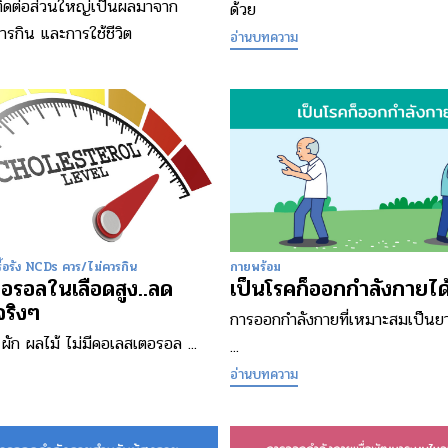
่ติดต่อส่วนใหญ่เป็นผลมาจาก
ด้วย
รกิน และการใช้ชีวิต
อ่านบทความ
รื้อรัง NCDs ควร/ไม่ควรกิน
กายพร้อม
อรอลในเลือดสูง..ลด
เป็นโรคก็ออกกำลังกายได
จริงๆ
การออกกำลังกายที่เหมาะสมเป็นยาที่
ืช ผัก ผลไม้ ไม่มีคอเลสเตอรอล ...
...
อ่านบทความ