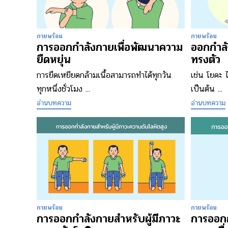
กายพร้อม
กายพร้อม
การออกกำลังกายเพื่อพัฒนาความ
ออกกำลั
ยืดหยุ่น
ทรงตัว
การยืดเหยียดกล้ามเนื้อสามารถทำได้ทุกวัน
เช่น โยคะ ไ
ทุกหนึ่งชั่วโมง ...
เป็นต้น ...
อ่านบทความ
อ่านบทความ
กายพร้อม
กายพร้อม
การออกกำลังกายสำหรับผู้มีภาวะ
การออกก