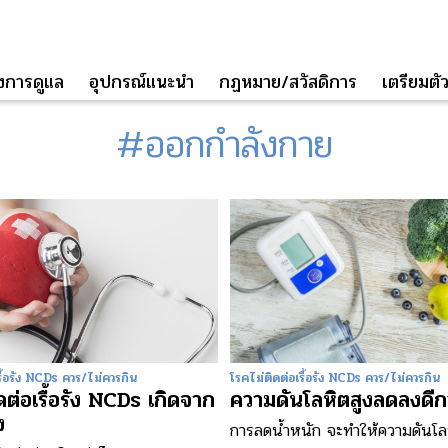
่องการดูแล
อุปกรณ์แนะนำ
กฏหมาย/สวัสดิการ
เตรียมตัวส
#ออกกำลังกาย
รื้อรัง NCDs ควร/ไม่ควรกิน
โรคไม่ติดต่อเรื้อรัง NCDs ควร/ไม่ควรกิน
ดต่อเรื้อรัง NCDs เกิดจาก
ความดันโลหิตสูงลดลงดีก
ง
การลดน้ำหนัก จะทำให้ความดันโ