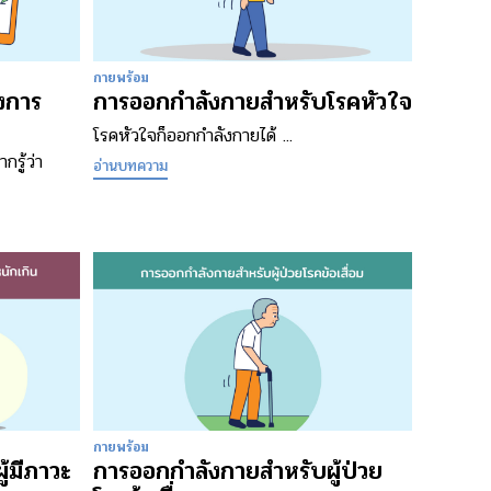
กายพร้อม
งการ
การออกกำลังกายสำหรับโรคหัวใจ
โรคหัวใจก็ออกกำลังกายได้ ...
รู้ว่า
อ่านบทความ
กายพร้อม
้มีภาวะ
การออกกำลังกายสำหรับผู้ป่วย