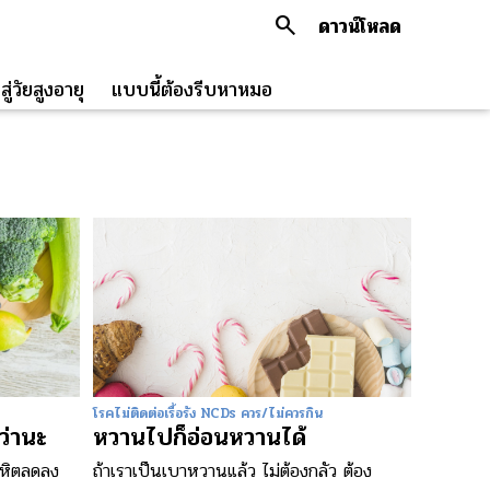
search
ดาวน์โหลด
ู่วัยสูงอายุ
แบบนี้ต้องรีบหาหมอ
โรคไม่ติดต่อเรื้อรัง NCDs ควร/ไม่ควรกิน
ว่านะ
หวานไปก็อ่อนหวานได้
ลหิตลดลง
ถ้าเราเป็นเบาหวานแล้ว ไม่ต้องกลัว ต้อง