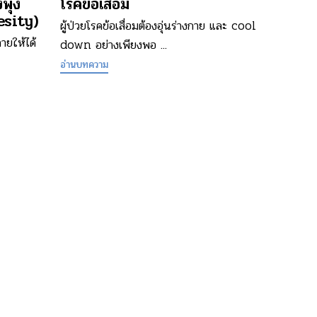
งพุง
โรคข้อเสื่อม
sity)
ผู้ป่วยโรคข้อเสื่อมต้องอุ่นร่างกาย และ cool
ายให้ได้
down อย่างเพียงพอ ...
อ่านบทความ